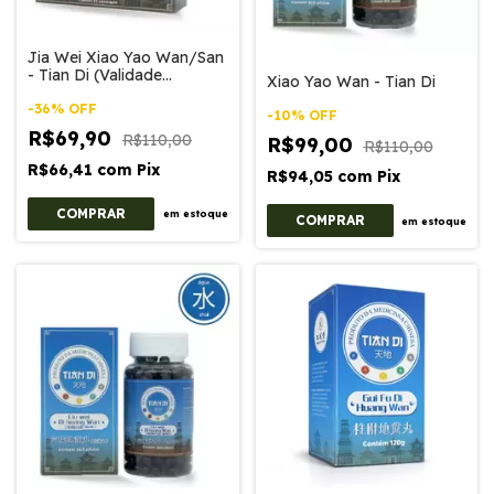
Jia Wei Xiao Yao Wan/San
- Tian Di (Validade
Xiao Yao Wan - Tian Di
19/09/2026)
-
36
%
OFF
-
10
%
OFF
R$69,90
R$110,00
R$99,00
R$110,00
R$66,41
com
Pix
R$94,05
com
Pix
em estoque
em estoque