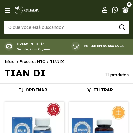
0
ORÇAMENTO JÁ!
RETIRE EM NOSSA LOJA
Solicite já um Orçamento
Início
>
Produtos MTC
>
TIAN DI
TIAN DI
11 produtos
ORDENAR
FILTRAR