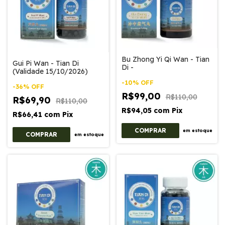
Bu Zhong Yi Qi Wan - Tian
Gui Pi Wan - Tian Di
Di -
(Validade 15/10/2026)
-
10
%
OFF
-
36
%
OFF
R$99,00
R$110,00
R$69,90
R$110,00
R$94,05
com
Pix
R$66,41
com
Pix
em estoque
em estoque