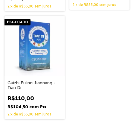
2
x
de
R$55,00
sem juros
2
x
de
R$55,00
sem juros
ESGOTADO
Guizhi Fuling Jiaonang -
Tian Di
R$110,00
R$104,50
com
Pix
2
x
de
R$55,00
sem juros