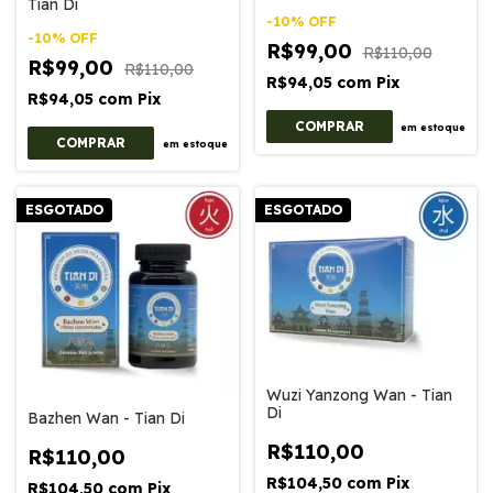
Tian Di
-
10
%
OFF
-
10
%
OFF
R$99,00
R$110,00
R$99,00
R$110,00
R$94,05
com
Pix
R$94,05
com
Pix
em estoque
em estoque
ESGOTADO
ESGOTADO
Wuzi Yanzong Wan - Tian
Di
Bazhen Wan - Tian Di
R$110,00
R$110,00
R$104,50
com
Pix
R$104,50
com
Pix