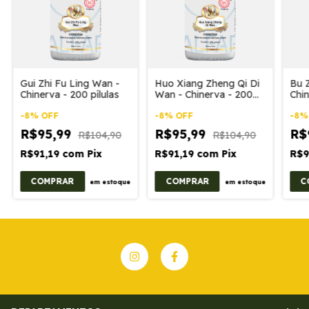
Gui Zhi Fu Ling Wan -
Huo Xiang Zheng Qi Di
Bu 
Chinerva - 200 pílulas
Wan - Chinerva - 200
Chin
pílulas
-
8
%
OFF
-
8
%
OFF
-
8
R$95,99
R$95,99
R$
R$104,90
R$104,90
R$91,19
com
Pix
R$91,19
com
Pix
R$9
em estoque
em estoque