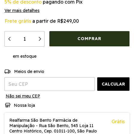
5% de desconto
pagando com Pix
Ver mais detalhes
Frete grátis
a partir de
R$249,00
em estoque
ALTERAR CEP
Entregas para o CEP:
Meios de envio
CALCULAR
Não sei meu CEP
Nossa loja
Realfarma São Bento Farmácia de
Grátis
Manipulação - Rua São Bento, 545 Loja 11
Centro Histórico, Cep. 01011-100, São Paulo