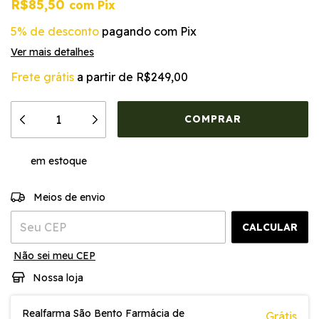
R$85,50
com
Pix
5% de desconto
pagando com Pix
Ver mais detalhes
Frete grátis
a partir de
R$249,00
em estoque
ALTERAR CEP
Entregas para o CEP:
Meios de envio
CALCULAR
Não sei meu CEP
Nossa loja
Realfarma São Bento Farmácia de
Grátis