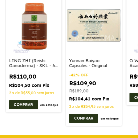
LING ZHI (Reishi
Yunnan Baiyao
Ci W
Ganoderma) - SKL - 60
Capsules - Original
Aca
cáps 350mg
350
-
42
%
OFF
R$110,00
R$
R$109,90
R$104,50
com
Pix
R$8
R$189,00
2
x
de
R$55,00
sem juros
R$104,41
com
Pix
em estoque
2
x
de
R$54,95
sem juros
em estoque