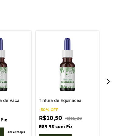
ta de Vaca
Tintura de Equinácea
Tintura de Bol
-
30
%
OFF
R$15,00
R$10,50
R$15,00
Pix
R$14,25
com
R$9,98
com
Pix
em estoque
COMPRAR