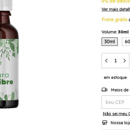
5% de desco
Ver mais detal
Frete grátis
Volume:
30ml
30ml
6
em estoque
Entregas para 
Meios de 
Não sei meu 
Nossa loj