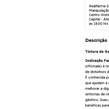
Realfarma S
Manipulação
Centro Histó
Capital - At
as 18:00 hrs
Descrição
Tintura de G
Indicação Fa
officinale) é 
de distúrbios 
É conhecida po
que ajudam a a
melhorar a dig
sintomas de n
gástrico. Suas
benéficas para