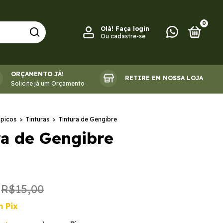
0
Olá!
Faça login
Ou cadastre-se
ORÇAMENTO JÁ!
RETIRE EM NOSSA LOJA
FITOTERÁPICOS
Solicite já um Orçamento
ápicos
>
Tinturas
>
Tintura de Gengibre
ra de Gengibre
R$15,00
m
Pix