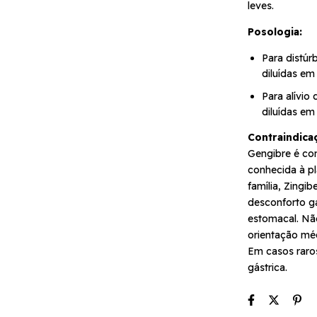
leves.
Posologia:
Para distúrb
diluídas em
Para alívio
diluídas em
Contraindica
Gengibre é co
conhecida à pl
família, Zingi
desconforto ga
estomacal. Nã
orientação méd
Em casos raros
gástrica.