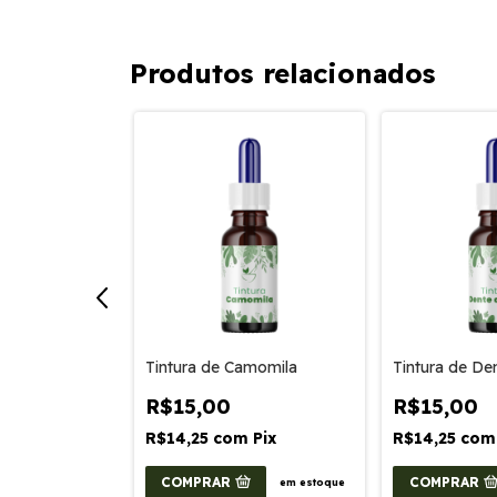
Produtos relacionados
valinha
Tintura de Camomila
Tintura de De
R$15,00
R$15,00
m
Pix
R$14,25
com
Pix
R$14,25
com
COMPRAR
COMPRAR
em estoque
em estoque