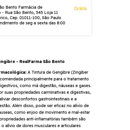
ão Bento Farmácia de
Grátis
 - Rua São Bento, 545 Loja 11
rico, Cep. 01011-100, São Paulo
endimento de seg a sexta das 8:00
engibre - RealFarma São Bento
rmacológica:
A Tintura de Gengibre (Zingiber
recomendada principalmente para o tratamento
digestivos, como má digestão, náuseas e gases.
r suas propriedades carminativas e digestivas,
liviar desconfortos gastrointestinais e a
estão. Além disso, pode ser eficaz no alívio de
áuseas, como enjoo de movimento e mal-estar
 propriedades anti-inflamatórias também são
 o alívio de dores musculares e articulares