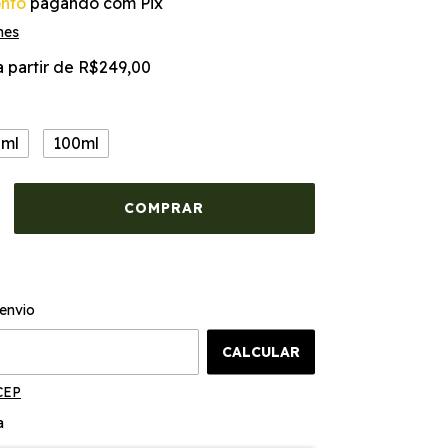
nto
pagando com Pix
hes
a partir de
R$249,00
0ml
100ml
ALTERAR CEP
o CEP:
envio
CALCULAR
CEP
a