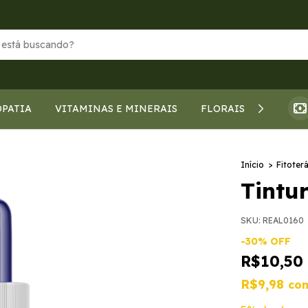
PATIA
VITAMINAS E MINERAIS
FLORAIS DE BACH
Início
>
Fitoter
Tintu
SKU:
REAL0160
-
30
%
OFF
R$10,50
R$9,98
co