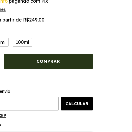
nto
pagando com Pix
hes
a partir de
R$249,00
0ml
100ml
ALTERAR CEP
o CEP:
envio
CALCULAR
CEP
a