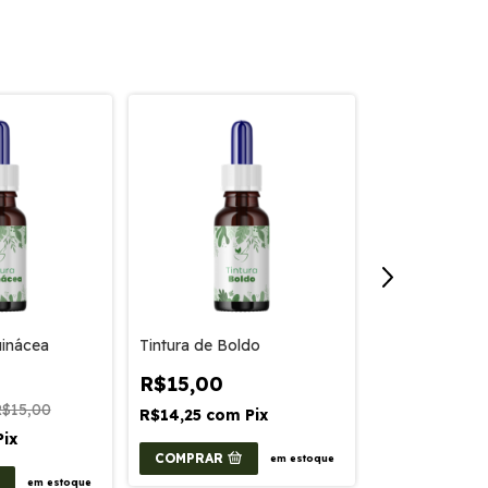
uinácea
Tintura de Boldo
Tintura de Pró
R$15,00
-
30
%
OFF
$15,00
R$14,25
com
Pix
R$10,50
R
Pix
R$9,98
com
COMPRAR
em estoque
em estoque