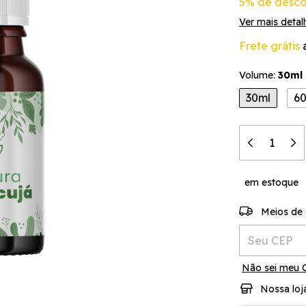
5% de desco
Ver mais detal
Frete grátis
Volume:
30ml
30ml
6
em estoque
Entregas para 
Meios de 
Não sei meu 
Nossa loj