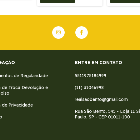
GAÇÃO
ENTRE EM CONTATO
ntos de Regularidade
5511975184999
ca de Troca Devolução e
(11) 31046998
olso
realsaobento@gmail.com
a de Privacidade
Rua São Bento, 545 - Loja 11 S
o
Paulo, SP - CEP 01011-100