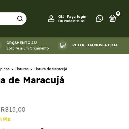
0
Olá!
Faça login
Ou cadastre-se
ORÇAMENTO JÁ!
RETIRE EM NOSSA LOJA
FITOTERÁPICOS
Solicite já um Orçamento
ápicos
>
Tinturas
>
Tintura de Maracujá
ra de Maracujá
R$15,00
m
Pix