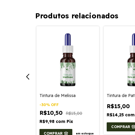
Produtos relacionados
valinha
Tintura de Melissa
Tintura de Pa
-
30
%
OFF
R$15,00
R$10,50
R$15,00
m
Pix
R$14,25
com
R$9,98
com
Pix
COMPRAR
em estoque
COMPRAR
em estoque