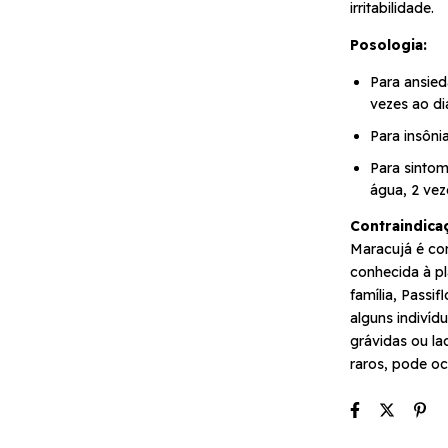
irritabilidade.
Posologia:
Para ansied
vezes ao di
Para insôni
Para sintom
água, 2 vez
Contraindica
Maracujá é co
conhecida à pl
família, Passi
alguns indiví
grávidas ou l
raros, pode oco