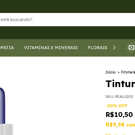
PATIA
VITAMINAS E MINERAIS
FLORAIS DE BACH
Início
>
Fitoter
Tintu
SKU:
REAL0202
-
30
%
OFF
R$10,50
R$9,98
co