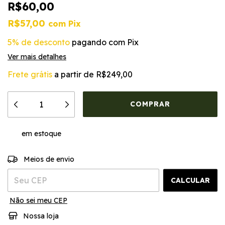
R$60,00
R$57,00
com
Pix
5% de desconto
pagando com Pix
Ver mais detalhes
Frete grátis
a partir de
R$249,00
em estoque
ALTERAR CEP
Entregas para o CEP:
Meios de envio
CALCULAR
Não sei meu CEP
Nossa loja