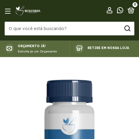
0
ORÇAMENTO JÁ!
RETIRE EM NOSSA LOJA
Solicite já um Orçamento