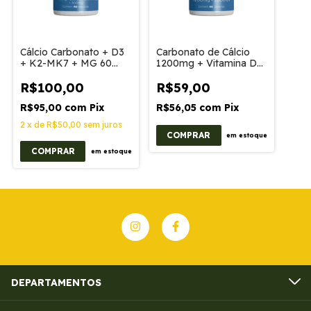
Cálcio Carbonato + D3
Carbonato de Cálcio
+ K2-MK7 + MG 60
1200mg + Vitamina D3
Cápsulas
2000UI 60 Cápsulas
R$100,00
R$59,00
R$95,00
com
Pix
R$56,05
com
Pix
2
x
de
R$50,00
sem juros
em estoque
em estoque
DEPARTAMENTOS