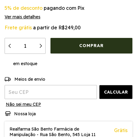
5% de desconto
pagando com Pix
Ver mais detalhes
Frete grátis
a partir de
R$249,00
em estoque
ALTERAR CEP
Entregas para o CEP:
Meios de envio
CALCULAR
Não sei meu CEP
Nossa loja
Realfarma São Bento Farmácia de
Grátis
Manipulação - Rua São Bento, 545 Loja 11