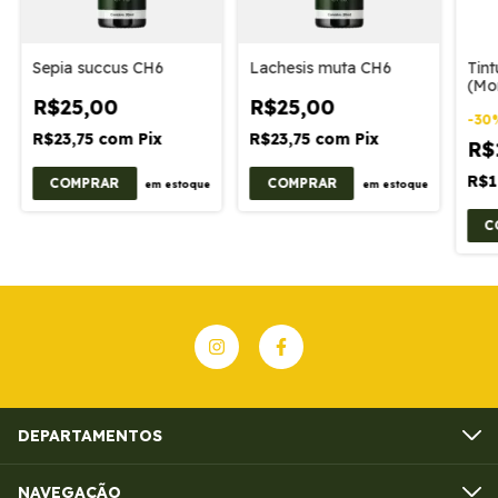
Sepia succus CH6
Lachesis muta CH6
Tin
(Mor
R$25,00
R$25,00
-
30
R$23,75
com
Pix
R$23,75
com
Pix
R$
R$1
COMPRAR
COMPRAR
em estoque
em estoque
C
DEPARTAMENTOS
NAVEGAÇÃO