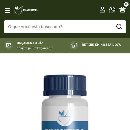
0
ORÇAMENTO JÁ!
RETIRE EM NOSSA LOJA
Solicite já um Orçamento